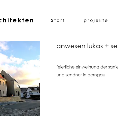
chitekten
S t a r t
p r o j e k t e
anwesen lukas + s
feierliche einweihung der san
und sendner in berngau