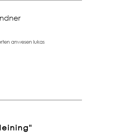
endner
ierten anwesen lukas
deining"