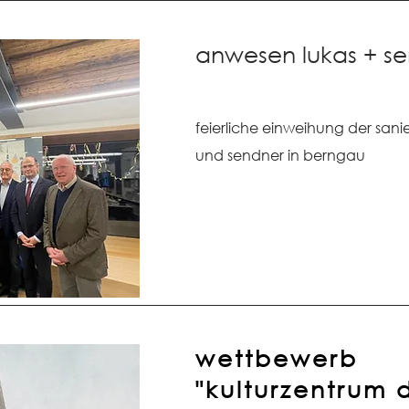
anwesen lukas + s
feierliche einweihung der san
und sendner in berngau
wettbewerb
"kulturzentrum 