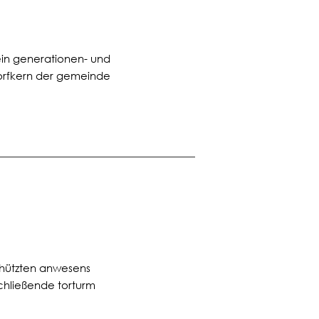
ein generationen- und
dorfkern der gemeinde
hützten anwesens
chließende torturm