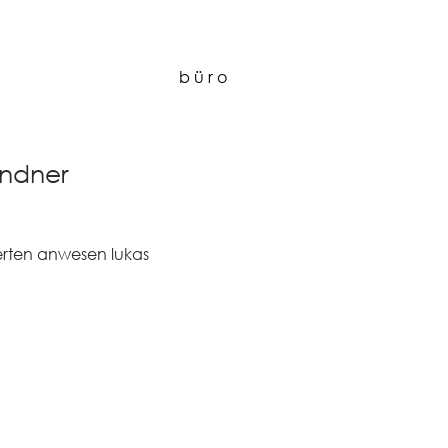
a k t u e l l
b ü r o
endner
ierten anwesen lukas